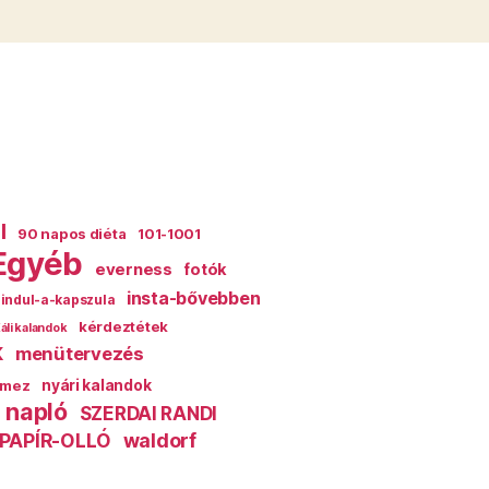
l
90 napos diéta
101-1001
Egyéb
everness
fotók
insta-bővebben
indul-a-kapszula
kérdeztétek
áli kalandok
k
menütervezés
mez
nyári kalandok
 napló
SZERDAI RANDI
PAPÍR-OLLÓ
waldorf