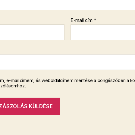
E-mail cím
*
m, e-mail címem, és weboldalcímem mentése a böngészőben a k
szólásomhoz.