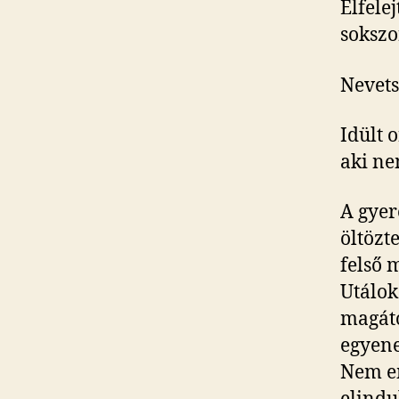
Elfele
sokszo
Nevets
Idült 
aki ne
A gyer
öltözt
felső 
Utálok
magátó
egyene
Nem em