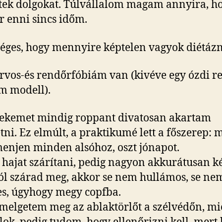
jtek dolgokat. Túlvállalom magam annyira, h
r enni sincs időm.
éges, hogy mennyire képtelen vagyok diétázn
orvos-és rendőrfóbiám van (kivéve egy ózdi r
m modell).
ekemet mindig roppant divatosan akartam
etni. Ez elmúlt, a praktikumé lett a főszerep:
menjen minden alsóhoz, oszt jónapot.
 hajat szárítani, pedig nagyon akkurátusan k
l szárad meg, akkor se nem hullámos, se ne
s, úgyhogy megy copfba.
elgetem meg az ablaktörlőt a szélvédőn, mie