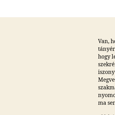
Van, h
tányér
hogy l
szekré
iszony
Megve
szakmá
nyomor
ma se