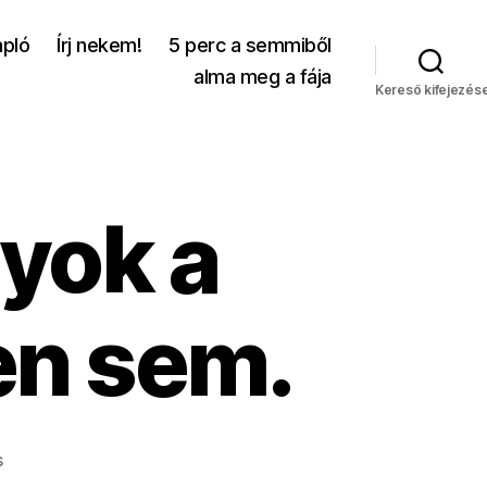
apló
Írj nekem!
5 perc a semmiből
alma meg a fája
Kereső kifejezés
yok a
en sem.
a(z)
s
Messze