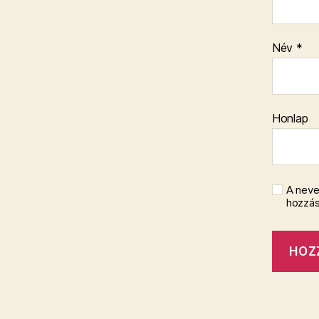
Név
*
Honlap
A neve
hozzá