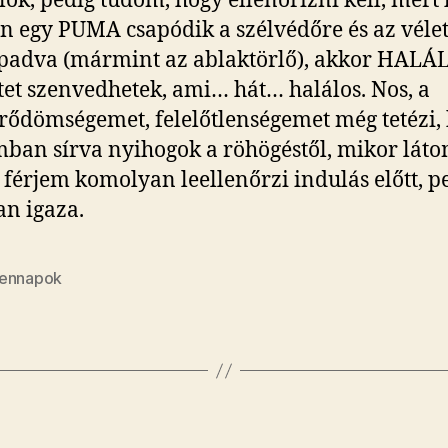
lok, pedig tudom, hogy ellenőrizni kell, mert
en egy PUMA csapódik a szélvédőre és az vélet
padva (mármint az ablaktörlő), akkor HALÁ
tet szenvedhetek, ami… hát… halálos. Nos, a
ődömségemet, felelőtlenségemet még tetézi,
an sírva nyihogok a röhögéstől, mikor láto
 férjem komolyan leellenőrzi indulás előtt, p
an igaza.
ennapok