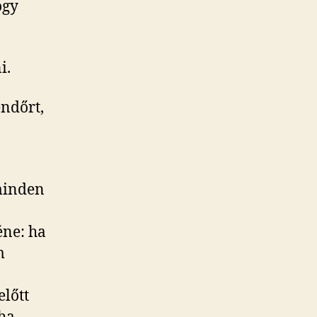
ogy
i.
endőrt,
 minden
éne: ha
m
lőtt