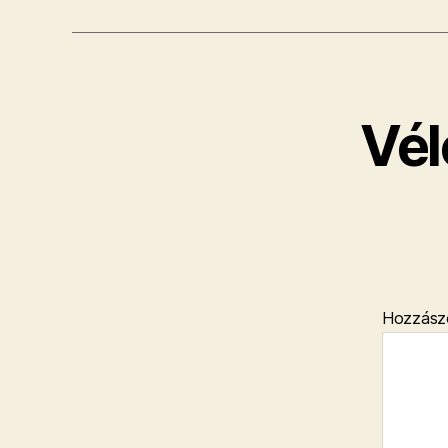
Vél
Hozzász