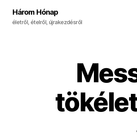
Három Hónap
életről, ételről, újrakezdésről
Mess
tökéle