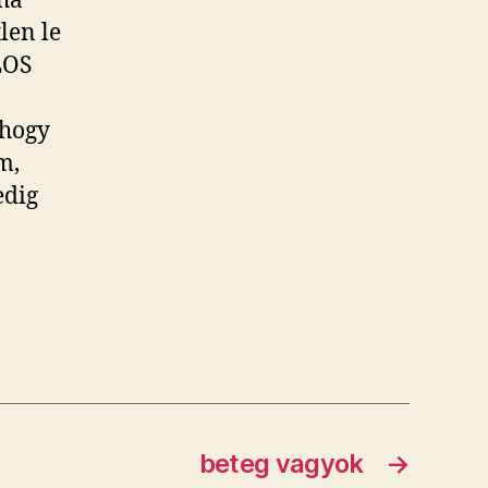
 ha
len le
LOS
 hogy
m,
edig
beteg vagyok
→