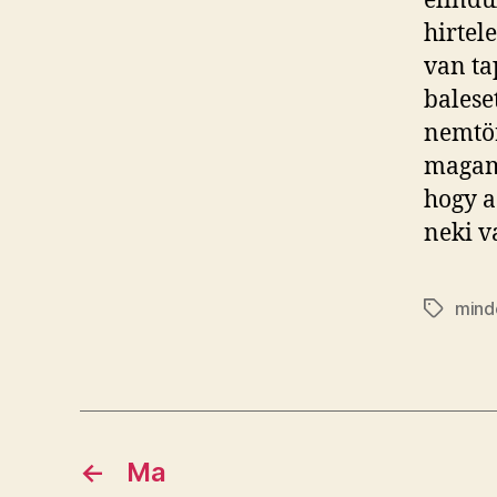
elindu
hirtel
van ta
balese
nemtör
magamb
hogy a
neki v
mind
Címkék
←
Ma