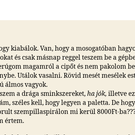
szerzője
dátuma
ogy kiabálok. Van, hogy a mosogatóban hagy
okat és csak másnap reggel teszem be a gépbe
erúgom magamról a cipőt és nem pakolom be
nybe. Utálok vasalni. Rövid mesét mesélek est
ú álmos vagyok.
szem a drága sminkszereket,
ha jók,
illetve ez
m, széles kell, hogy legyen a paletta. De hog
ult szempillaspirálon mi kerül 8000Ft-ba???
m értem.