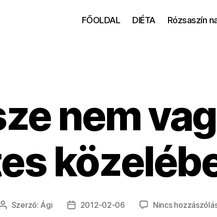
FŐOLDAL
DIÉTA
Rózsaszín n
ze nem vag
tes közeléb
Szerző:
Ági
2012-02-06
Nincs hozzászólá
Bejegyzés
Bejegyzés