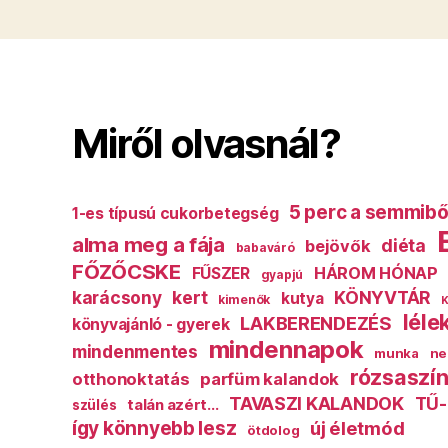
Miről olvasnál?
5 perc a semmibő
1-es típusú cukorbetegség
alma meg a fája
diéta
bejövők
babaváró
FŐZŐCSKE
HÁROM HÓNAP
FŰSZER
gyapjú
karácsony
kert
KÖNYVTÁR
kutya
kimenők
K
léle
LAKBERENDEZÉS
könyvajánló - gyerek
mindennapok
mindenmentes
munka
ne
rózsaszín
otthonoktatás
parfüm kalandok
TAVASZI KALANDOK
TŰ-
talán azért...
szülés
így könnyebb lesz
új életmód
ötdolog